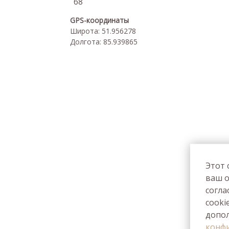
68
GPS-координаты
Широта: 51.956278
Долгота: 85.939865
Этот 
ваш о
согла
cooki
допо
конфи