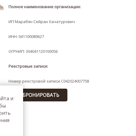
Полное наименование организации:
ИП Марабян Сейран Хачатурович
ИНН: 041100089627
ОГРНИП: 304041120100056
Реестровые записи:
Номер реестровой записи С042024007758
ЗАБРОНИРОВАТЬ
айта и
обы
роить
ения